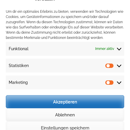
Um dir ein optimales Erlebnis zu bieten, verwenden wir Technologien wie
Cookies, um Geräteinformationen zu speichern und/oder darauf
ABONNIEREN UND FOLGEN
zuzugreifen. Wenn du diesen Technologien zustimmst, können wir Daten
wie das Surfverhalten oder eindeutige IDs auf dieser Website verarbeiten.
Wenn du deine Zustimmung nicht erteilst oder zurückziehst, können
bestimmte Merkmale und Funktionen beeinträchtigt werden.
Funktional
Immer aktiv
Impressum
Cookie-Richtlinie (EU)
Statistiken
Statist
Datenschutzerklärung
Marketing
Marke
Akzeptieren
Holzbläserworkshop 2024.
Datenschutzerklärung
Ablehnen
Benevolent | Entwickelt von
Rara Themes
.
Präsentiert von
WordPress
.
Einstellungen speichern