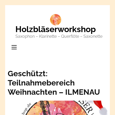
Zum
Inhalt
springen
Holzbläserworkshop
(Enter
Saxophon – Klarinette – Querflöte – Saxonette
drücken)
Geschützt:
Teilnahmebereich
Weihnachten – ILMENAU